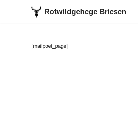
Rotwildgehege Briesen
Zum
Inhalt
springen
[mailpoet_page]